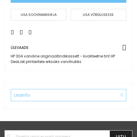
LISA SOOVINIMEKIRJA
LISA VÕRDLUSESSE
ÜLEVAADE
HP 304 varviline originaaltindikassett - kvaliteetne tint HP
DeskJet printeritele erksaks varvitrukiks.
Lisainfo
Liitu
LIITU