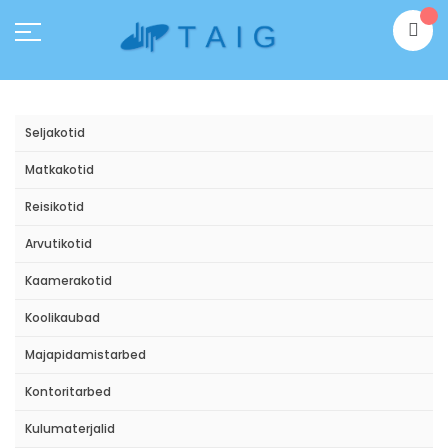
Skip
Mi
to
Content
Seljakotid
Matkakotid
Reisikotid
Arvutikotid
Kaamerakotid
Koolikaubad
Majapidamistarbed
Kontoritarbed
Kulumaterjalid