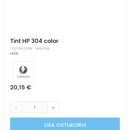
Skip
Tint HP 304 color
to
TOOTEKOOD
N9K05AE
the
LAOS
beginning
of
the
images
gallery
20,15 €
-
+
LISA OSTUKORVI