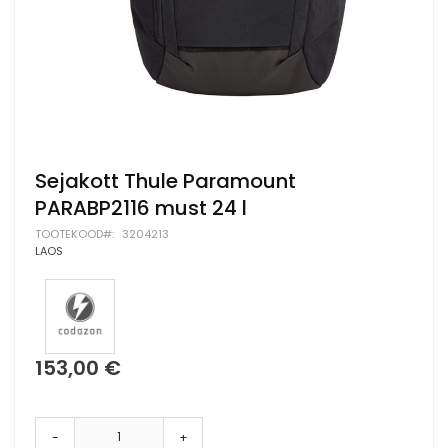
Skip
Sejakott Thule Paramount
to
PARABP2116 must 24 l
the
beginning
TOOTEKOOD
3204213
of
LAOS
the
images
gallery
153,00 €
-
+