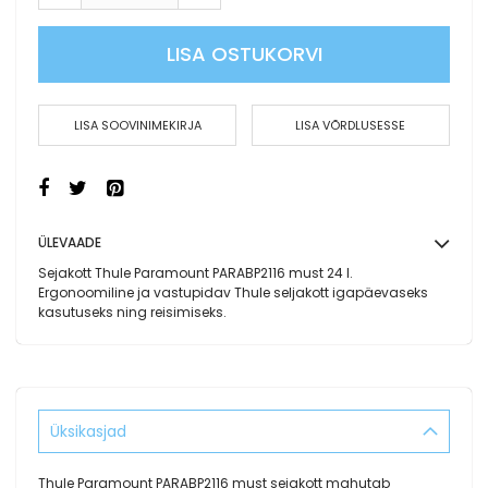
LISA OSTUKORVI
LISA SOOVINIMEKIRJA
LISA VÕRDLUSESSE
ÜLEVAADE
Sejakott Thule Paramount PARABP2116 must 24 l.
Ergonoomiline ja vastupidav Thule seljakott igapäevaseks
kasutuseks ning reisimiseks.
Üksikasjad
Thule Paramount PARABP2116 must sejakott mahutab