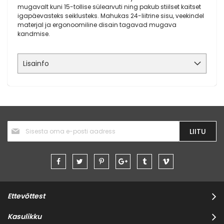
mugavalt kuni 15-tollise sülearvuti ning pakub stiilset kaitset
igapäevasteks seiklusteks. Mahukas 24-liitrine sisu, veekindel
materjal ja ergonoomiline disain tagavad mugava
kandmise.
Lisainfo
Liitu
LIITU
uudiskirjaga:
Ettevõttest
Kasulikku