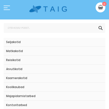
Skip
Mi
0
to
Content
OTS
Seljakotid
Matkakotid
Reisikotid
Arvutikotid
Kaamerakotid
Koolikaubad
Majapidamistarbed
Kontoritarbed