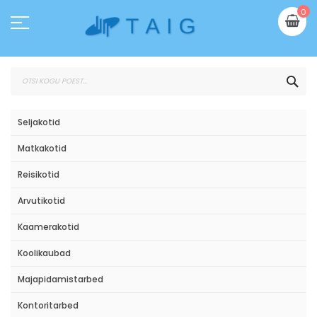
Skip
Mi
0
to
Content
OTS
Seljakotid
Matkakotid
Reisikotid
Arvutikotid
Kaamerakotid
Koolikaubad
Majapidamistarbed
Kontoritarbed