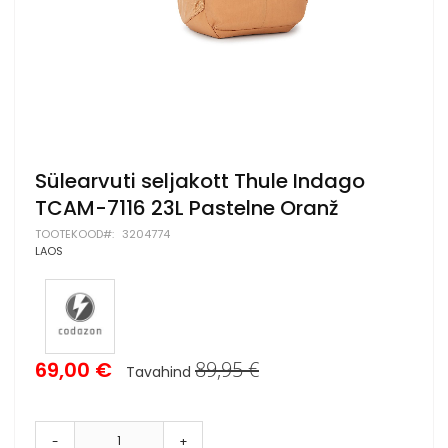
Skip
Sülearvuti seljakott Thule Indago
to
TCAM-7116 23L Pastelne Oranž
the
beginning
TOOTEKOOD
3204774
of
LAOS
the
images
gallery
Special
69,00 €
89,95 €
Tavahind
Price
-
+