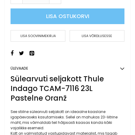
LISA OSTUKORVI
LISA SOOVINIMEKIRJA
LISA VÕRDLUSESSE
ÜLEVAADE
Sülearvuti seljakott Thule
Indago TCAM-7116 23L
Pastelne Oranž
See stiilne sülearvuti seljakott on ideaalne kaaslane
igapäevaseks kasutamiseks. Sellel on mahukas 23-liitrine
maht, mis võimaldab teil hõlpsasti kaasas kanda kõiki
vajalikke esemeid.
Kott on valmistatud vastupidavast materjalist, mis tagab