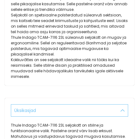
selle pikaajalise kasutamise. Selle pastelne oranž värv annab
sellele erilise ja trendika välimuse.
Seljakotil on spetsiaalne polsterdatud sülearvuti sektsioon,
mis kaitseb teie seadet kriimustuste ja kahjustuste eest. Lisaks
on selles mitmeid erinevaid taskuid ja sahtleid, mis aitavad
teil hoida oma asju korras ja organiseerituna.
Thule Indago TCAM-7116 23L sülearvuti seljakott on mugav ja
ergonoomiline. Sellel on reguleeritavad õlarihmad ja seljatoe
polsterdus, mis tagavad optimaalse mugavuse ka
pikaajalisel kandmisel.
Kokkuvõttes on see seljakott ideaalne valik nii tööks kui ka
reisimiseks. Selle stiilne disain ja praktilised omadused
muudavad selle hädavajalikuks tarvikuteks igale aktiivsele
inimesele.
Üksikasjad
Thule Indago TCAM-7116 23L seljakott on stiilne ja
funktsionaalne valik. Pastelne oranž värv lisab erksust.
Mahutavus ja vastupidavus tagavad mugava kasutamise.