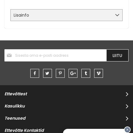
Lisainfo
Liitu
LIITU
uudiskirjaga:
Ettevõttest
Kasulikku
Teenused
✕
Ettevõtte Kontaktid