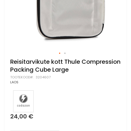
Skip
Reisitarvikute kott Thule Compression
to
Packing Cube Large
the
beginning
TOOTEKOOD
3204607
of
LAOS
the
images
gallery
24,00 €