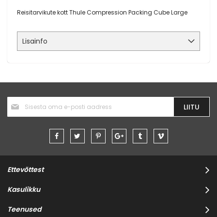
Reisitarvikute kott Thule Compression Packing Cube Large
Lisainfo
Liitu
LIITU
uudiskirjaga:
Ettevõttest
Kasulikku
Teenused