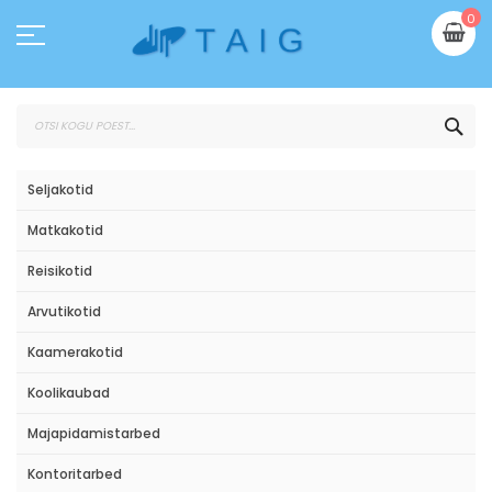
Skip
Mi
0
to
Content
OTS
Seljakotid
Matkakotid
Reisikotid
Arvutikotid
Kaamerakotid
Koolikaubad
Majapidamistarbed
Kontoritarbed