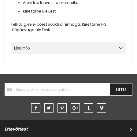
Arendab loovust ja motoorikat
Kiire tarne üle Eesti
Telli taig.ee e-poest soodsa hinnaga. Kiire tarne 1-3
tööpäevaga üle Eesti.
Lisainfo
Liitu
LIITU
uudiskirjaga:
Ettevõttest