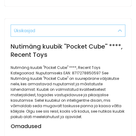
Üksikasjad
Nutimäng kuubik ''Pocket Cube'' ****,
Recent Toys
Nutimäng kuubik ''Pocket Cube'' ****, Recent Toys
Kategooriad: Nuputamiseks EAN: 8717278850597 See
Nutimäng kuubik ''Pocket Cube'' on suurepärane väljakutse
neile, kes armastavad nuputamist ja mõistatuste
lahendamist. Kuubik on valmistatud kvaliteetsetest
materjalidest, tagades vastupidavuse ja pikaajalise
kasutamise. Sellel kuubikul on intelligentne disain, mis
võimaldab seda mugavalt taskusse panna ja kaasa võtta
kõikjale. Olgu see siis reisil, koolis või kodus, see nutikas kuubik
pakub alati meelelahutust ja ajaviidet.
Omadused