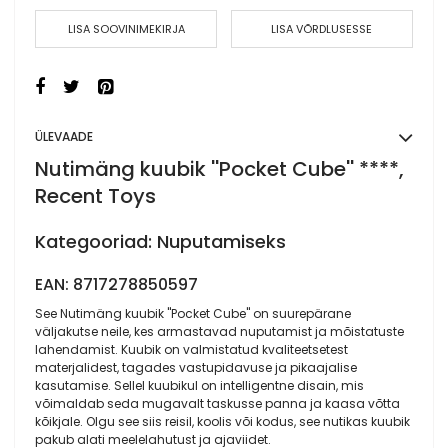
LISA SOOVINIMEKIRJA
LISA VÕRDLUSESSE
ÜLEVAADE
Nutimäng kuubik ''Pocket Cube'' ****,
Recent Toys
Kategooriad: Nuputamiseks
EAN: 8717278850597
See Nutimäng kuubik ''Pocket Cube'' on suurepärane
väljakutse neile, kes armastavad nuputamist ja mõistatuste
lahendamist. Kuubik on valmistatud kvaliteetsetest
materjalidest, tagades vastupidavuse ja pikaajalise
kasutamise. Sellel kuubikul on intelligentne disain, mis
võimaldab seda mugavalt taskusse panna ja kaasa võtta
kõikjale. Olgu see siis reisil, koolis või kodus, see nutikas kuubik
pakub alati meelelahutust ja ajaviidet.