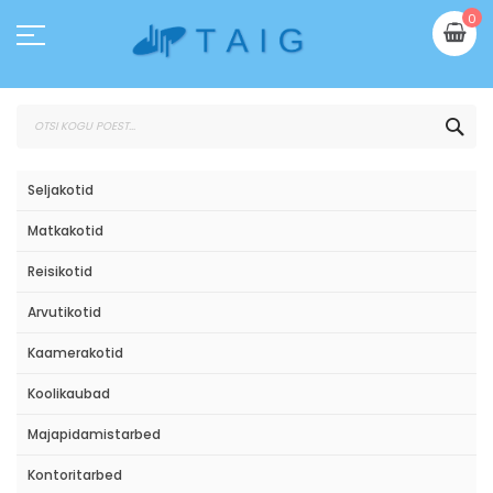
Skip
Mi
0
to
Content
OTS
Seljakotid
Matkakotid
Reisikotid
Arvutikotid
Kaamerakotid
Koolikaubad
Majapidamistarbed
Kontoritarbed