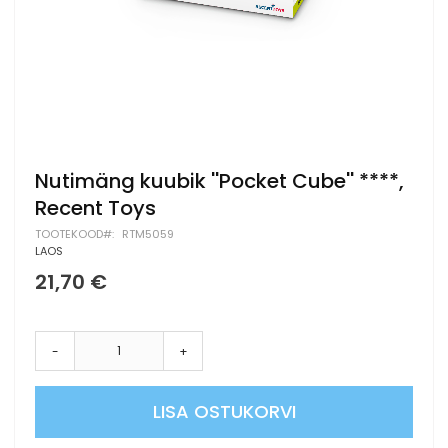
Skip
Nutimäng kuubik ''Pocket Cube'' ****,
to
Recent Toys
the
beginning
TOOTEKOOD
RTM5059
of
LAOS
the
21,70 €
images
gallery
-
+
LISA OSTUKORVI