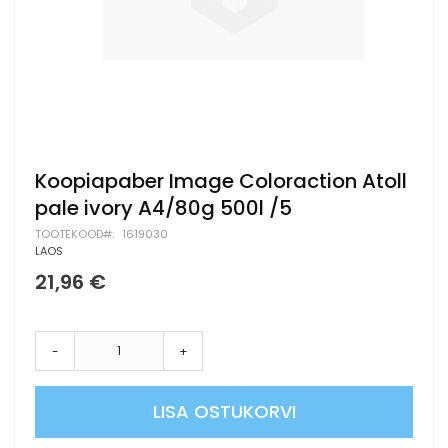
Skip
Koopiapaber Image Coloraction Atoll
to
pale ivory A4/80g 500l /5
the
beginning
TOOTEKOOD
1619030
of
LAOS
the
21,96 €
images
gallery
-
+
LISA OSTUKORVI