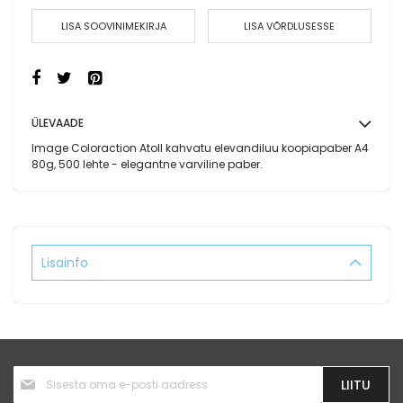
LISA SOOVINIMEKIRJA
LISA VÕRDLUSESSE
ÜLEVAADE
Image Coloraction Atoll kahvatu elevandiluu koopiapaber A4
80g, 500 lehte - elegantne varviline paber.
Lisainfo
Liitu
LIITU
uudiskirjaga: