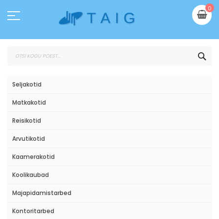
Skip
Mi
0
to
Content
OTS
Seljakotid
Matkakotid
Reisikotid
Arvutikotid
Kaamerakotid
Koolikaubad
Majapidamistarbed
Kontoritarbed