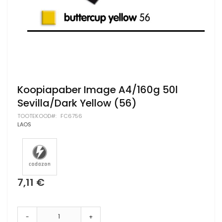
Skip
Koopiapaber Image A4/160g 50l
to
Sevilla/Dark Yellow (56)
the
beginning
TOOTEKOOD
FC6756
of
LAOS
the
images
gallery
7,11 €
-
+