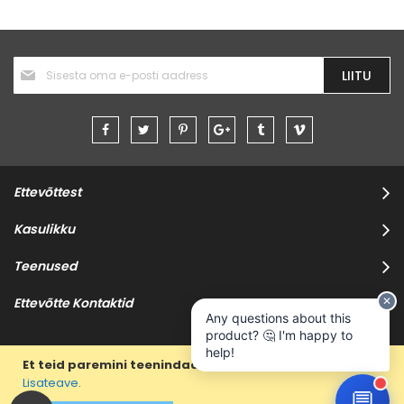
Liitu
LIITU
uudiskirjaga:
Ettevõttest
Kasulikku
Teenused
✕
Ettevõtte Kontaktid
Any questions about this
product? 🤔 I'm happy to
help!
Et teid paremini teenindada, siis kasutame küpsiseid.
Lisateave
.
💬
Copyright © 2025 Taig