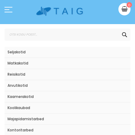
Skip
Mi
0
to
Content
OTS
Seljakotid
Matkakotid
Reisikotid
Arvutikotid
Kaamerakotid
Koolikaubad
Majapidamistarbed
Kontoritarbed