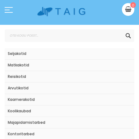
Skip
Mi
0
to
Content
OTS
Seljakotid
Matkakotid
Reisikotid
Arvutikotid
Kaamerakotid
Koolikaubad
Majapidamistarbed
Kontoritarbed