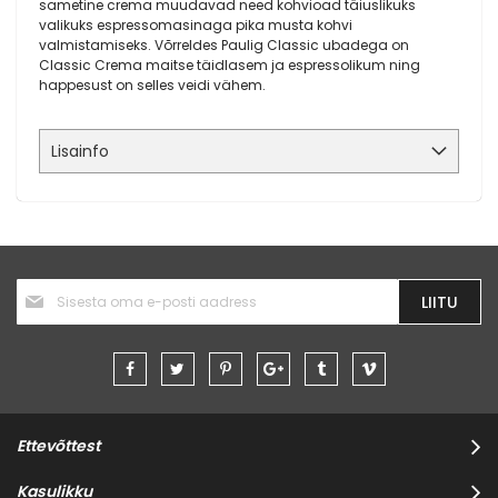
sametine crema muudavad need kohvioad täiuslikuks
valikuks espressomasinaga pika musta kohvi
valmistamiseks. Võrreldes Paulig Classic ubadega on
Classic Crema maitse täidlasem ja espressolikum ning
happesust on selles veidi vähem.
Lisainfo
Liitu
LIITU
uudiskirjaga:
Ettevõttest
Kasulikku