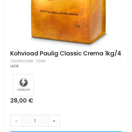
Skip
Kohvioad Paulig Classic Crema 1kg/4
to
TOOTEKOOD
17246
the
LAOS
beginning
of
the
images
gallery
28,00 €
-
+