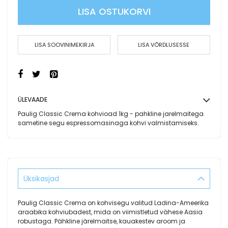
LISA OSTUKORVI
LISA SOOVINIMEKIRJA
LISA VÕRDLUSESSE
ÜLEVAADE
Paulig Classic Crema kohvioad 1kg - pahkline jarelmaitega
sametine segu espressomasinaga kohvi valmistamiseks.
Üksikasjad
Paulig Classic Crema on kohvisegu valitud Ladina-Ameerika
araabika kohviubadest, mida on viimistletud vähese Aasia
robustaga. Pähkline järelmaitse, kauakestev aroom ja