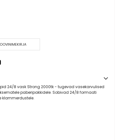
Liimid
Paberiklambrid
Paberinoad
Rahakummid
Kalkulaatorid
SOOVINIMEKIRJA
Kleeplindid ja teibid
Hinnapüstoli lindid
Hinnapüstolid
Kleepmassid
Korrektuurvahendid
pid 24/8 vask Strong 2000tk - tugevad vasekarvulised
Lauamatid
ksematele paberipakkidele. Sobivad 24/8 formaati
Köitespiraalid ja -piigid
e klammerdustele.
Näpuniisutajad
Rahakarbid
Templid
Templivärvid