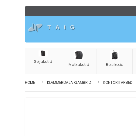
Skip
to
Content
Seljakotid
Matkakotid
Reisikotid
HOME
KLAMMERDAJA KLAMBRID
KONTORITARBED
Skip
to
the
end
of
the