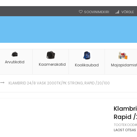
SOOVINIMEKIRI
VÕRDLE
Arvutikotid
Kaamerakotid
Koolikaubad
Majapidamis
KLAMBRID 24/8 VASK 2000TK/PK STRONG, RAPID /20/100
Klambri
Rapid 
TOOTEKOOD
LAOST OTSAS