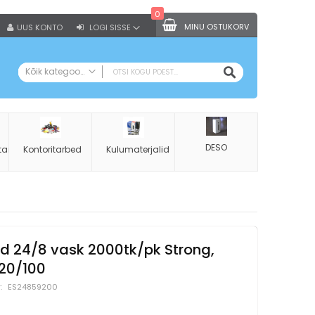
0
MINU OSTUKORV
UUS KONTO
LOGI SISSE
OTSI
Kõik kategooriad
KÕIK KATEGOORIAD
Kontoritarbed
Koopiapaber A4
DESO
tarbed
Kontoritarbed
Kulumaterjalid
Augurauad
Klammerdajad
Klammerdaja klambrid
Klambrieemaldajad
Käärid
d 24/8 vask 2000tk/pk Strong,
Kirjaklambrid
/20/100
Kustukummid
ES24859200
Klambritopsid