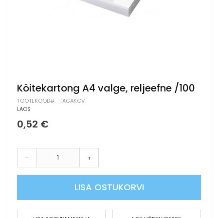
Skip
Köitekartong A4 valge, reljeefne /100
to
TOOTEKOOD
TAGAKCV
the
LAOS
beginning
of
0,52 €
the
images
gallery
-
+
LISA OSTUKORVI