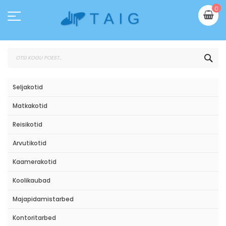
Skip
Mi
0
to
Content
OTS
Seljakotid
Matkakotid
Reisikotid
Arvutikotid
Kaamerakotid
Koolikaubad
Majapidamistarbed
Kontoritarbed