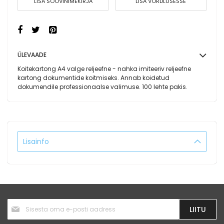
LISA SOOVINIMEKIRJA
LISA VÕRDLUSESSE
ÜLEVAADE
Koitekartong A4 valge reljeefne - nahka imiteeriv reljeefne
kartong dokumentide koitmiseks. Annab koidetud
dokumendile professionaalse valimuse. 100 lehte pakis.
Lisainfo
Liitu
LIITU
uudiskirjaga: