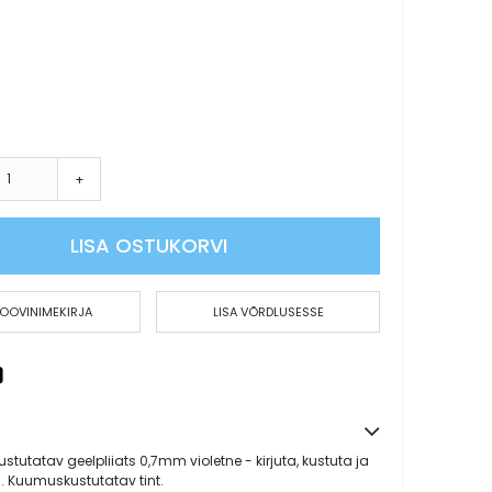
Liimid
Paberiklambrid
Paberinoad
Rahakummid
Kalkulaatorid
Kleeplindid ja teibid
+
Hinnapüstoli lindid
Hinnapüstolid
LISA OSTUKORVI
Kleepmassid
Korrektuurvahendid
SOOVINIMEKIRJA
Lauamatid
LISA VÕRDLUSESSE
Köitespiraalid ja -piigid
Näpuniisutajad
Rahakarbid
Templid
 kustutatav geelpliiats 0,7mm violetne - kirjuta, kustuta ja
Templivärvid
ti. Kuumuskustutatav tint.