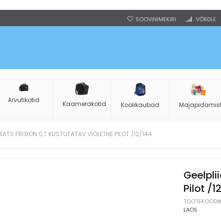
SOOVINIMEKIRI
VÕRDLE
Arvutikotid
Kaamerakotid
Koolikaubad
Majapidamis
IIATS FRIXION 0,7 KUSTUTATAV VIOLETNE PILOT /12/144
Geelpli
Pilot /1
TOOTEKOOD
LAOS