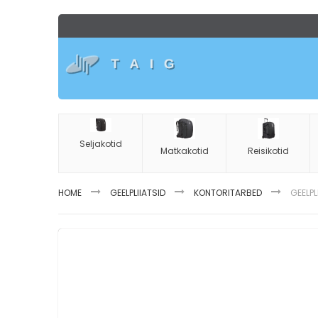
Skip
to
Content
Seljakotid
Matkakotid
Reisikotid
HOME
GEELPLIIATSID
KONTORITARBED
GEELPL
Skip
to
the
end
of
the