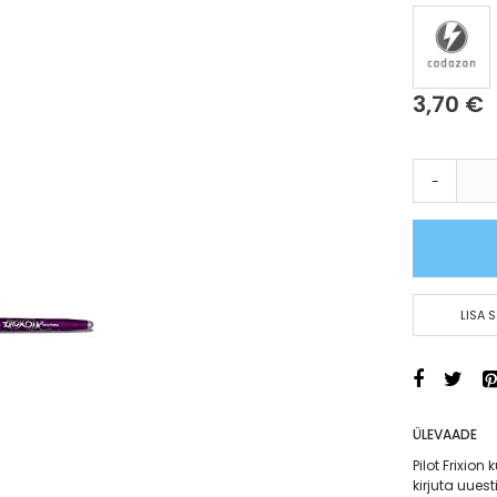
3,70 €
-
LISA 
ÜLEVAADE
Pilot Frixion
kirjuta uues