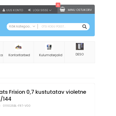
0
MINU OSTUKORV
UUS KONTO
LOGI SISSE
OTSI
Kõik kategooriad
KÕIK KATEGOORIAD
Kontoritarbed
Koopiapaber A4
DESO
tarbed
Kontoritarbed
Kulumaterjalid
Augurauad
Klammerdajad
Klammerdaja klambrid
Klambrieemaldajad
Käärid
iats Frixion 0,7 kustutatav violetne
Kirjaklambrid
2/144
Kustukummid
0111025BL-FR7-V00
Klambritopsid