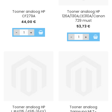
Tooner analoog HP
Tooner analoog HP
CF279A
126A/130A,CE310A/Canon
729 must
44,00 €
53,73 €
-
+
-
+
Tooner analoog HP
Tooner analoog
LJP4015 /4515 (64X)
Samsung MLT-