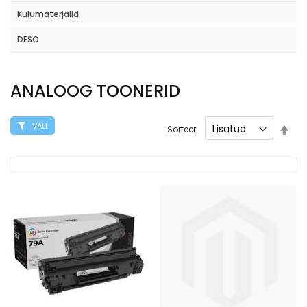
Kulumaterjalid
DESO
ANALOOG TOONERID
VALI
Mää
Sorteeri
kah
suu