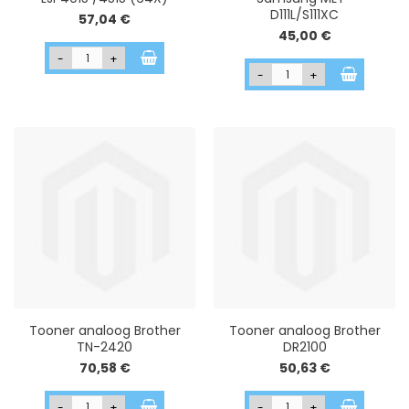
D111L/S111XC
57,04 €
45,00 €
-
+
-
+
Tooner analoog Brother
Tooner analoog Brother
TN-2420
DR2100
70,58 €
50,63 €
-
+
-
+