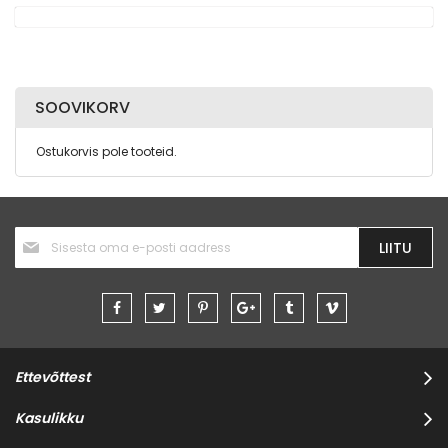
SOOVIKORV
Ostukorvis pole tooteid.
Liitu
LIITU
uudiskirjaga:
Ettevõttest
Kasulikku