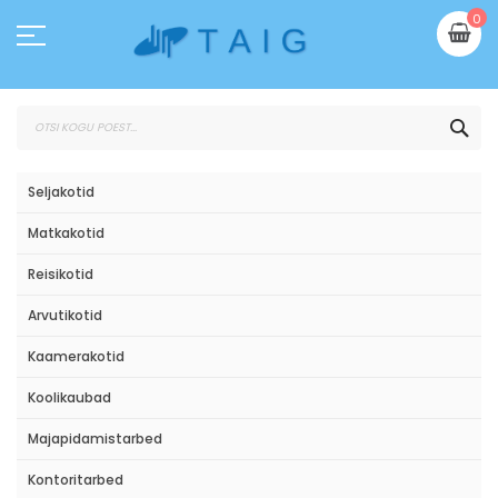
Skip
Mi
0
to
Content
OTS
Seljakotid
Matkakotid
Reisikotid
Arvutikotid
Kaamerakotid
Koolikaubad
Majapidamistarbed
Kontoritarbed