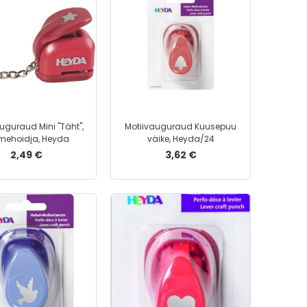
Mehaanilised pliiatsid
Mehhaanilise pliiatsi südamikud
Pastapliiatsi südamikud
Tindipliiatsid
Tindipliiatsi südamikud
Järjehoidjad
Märkmeplokid
uguraud Mini ''Täht'',
Motiivauguraud Kuusepuu
Märkmekuup
mehoidja, Heyda
väike, Heyda/24
2,49 €
3,62 €
Kartong
Kartongid
Kartongkarp
Kartongmapp
Tahvlimarkerid
Permanentmarkerid
Tekstimarkerid
Kalligraafimarkerid