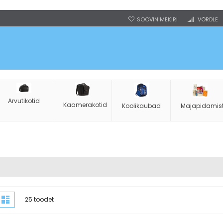
SOOVINIMEKIRI
VÕRDLE
Arvutikotid
Kaamerakotid
Koolikaubad
Majapidamis
uvamisviis
udustik
Nimekiri
25
toodet