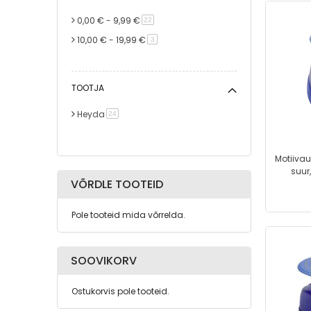
0,00 €
-
9,99 €
toode
22
10,00 €
-
19,99 €
toode
3
TOOTJA
Heyda
toode
24
Motiivau
suur
VÕRDLE TOOTEID
Pole tooteid mida võrrelda.
SOOVIKORV
Ostukorvis pole tooteid.