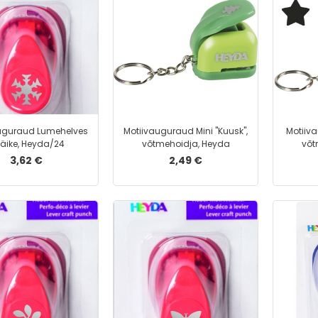
uguraud Lumehelves
Motiivauguraud Mini ''Kuusk'',
Motiiva
 väike, Heyda/24
võtmehoidja, Heyda
võt
3,62 €
2,49 €