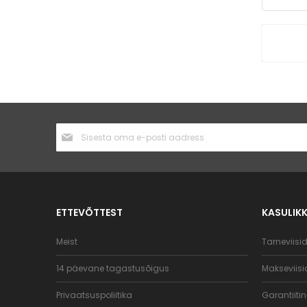
Liitu
uudiskirjaga:
ETTEVÕTTEST
KASULIK
Meist
Tarneviisi
14 päevane tagastusõigus
Makseviisi
Privaatsuspoliitika
Garantiit