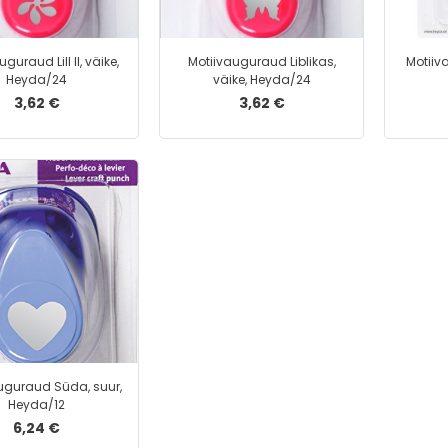
guraud Lill II, väike,
Motiivauguraud Liblikas,
Motiiv
Heyda/24
väike, Heyda/24
3,62 €
3,62 €
uguraud Süda, suur,
Heyda/12
6,24 €