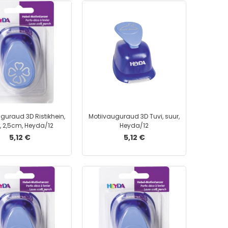
Liimid
Paberiklambrid
Paberinoad
Rahakummid
Kalkulaatorid
Kleeplindid ja teibid
Hinnapüstoli lindid
Hinnapüstolid
guraud 3D Ristikhein,
Kleepmassid
Motiivauguraud 3D Tuvi, suur,
, 2,5cm, Heyda/12
Heyda/12
Korrektuurvahendid
5,12 €
5,12 €
Lauamatid
Köitespiraalid ja -piigid
Näpuniisutajad
Rahakarbid
Templid
Templivärvid