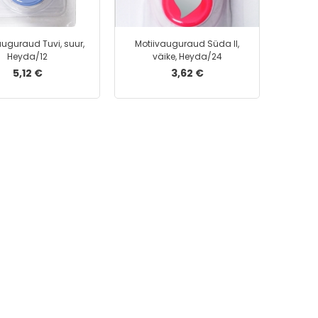
Kleepkiled
Käsikiled
Taskurätikud
auguraud Tuvi, suur,
Motiivauguraud Süda II,
Heyda/12
väike, Heyda/24
Lamineerimiskiled
5,12 €
3,62 €
Ühekordsed nõud
Kohvikapslid
Kohvimasina tarvikud
Kommid ja shokolaadid
Koorepulber
Küpsised
Mesi
Sool
Suhkur
Hambatikud
Köögitarbed
Pähklid, Mandlid