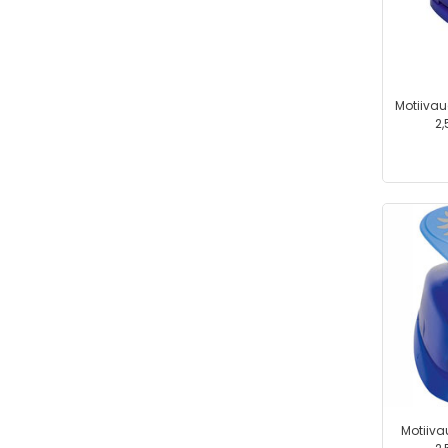
Motiivau
2,
Motiiva