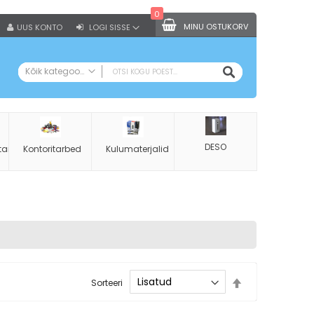
0
MINU OSTUKORV
UUS KONTO
LOGI SISSE
OTSI
Kõik kategooriad
KÕIK KATEGOORIAD
Kontoritarbed
Koopiapaber A4
DESO
tarbed
Kontoritarbed
Kulumaterjalid
Augurauad
Klammerdajad
Klammerdaja klambrid
Klambrieemaldajad
Käärid
Kirjaklambrid
Kustukummid
Määra
Sorteeri
kahanevas
Klambritopsid
suunas