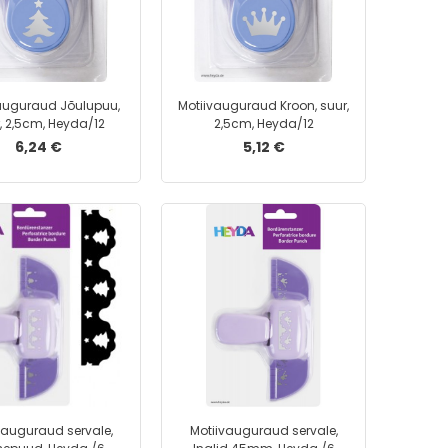
Võtmerõngad
Võtmehoidjad
Registraatorid
Arhiivikaaned ja -karbid
auguraud Jõulupuu,
Motiivauguraud Kroon, suur,
Kiirköitjad
, 2,5cm, Heyda/12
2,5cm, Heyda/12
Kiilkaaned
6,24 €
5,12 €
Kiled
Kilekaaned
Kiletaskud
Kirjutusalused
Plastkarp
Kileümbrikud
Rippkaaned
Rippkaantehoidja
Rippmapid
Rõngaskaaned
vauguraud servale,
Motiivauguraud servale,