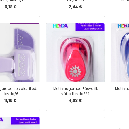
5cm, Heyda/12
Heyda/10
Kuu
5,12 €
7,44 €
uraud servale, Lilled,
Motiivauguraud Päevalill,
Motiiva
Heyda/6
väike, Heyda/24
11,16 €
4,53 €