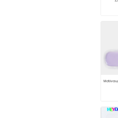
2,
Motiivaug