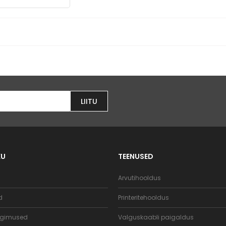
LIITU
KU
TEENUSED
d
Arvutihooldus
d
Printeritehooldus
ingimused
Valguskaabli paigaldus