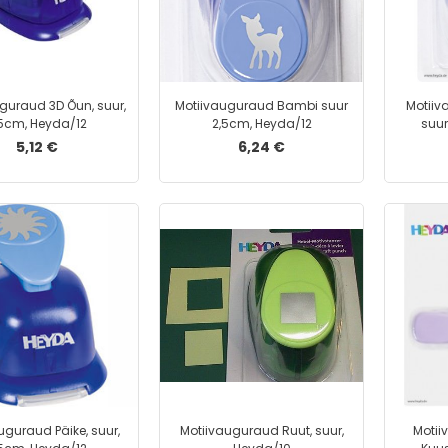
guraud 3D Õun, suur,
Motiivauguraud Bambi suur
Motiiv
5cm, Heyda/12
2,5cm, Heyda/12
suur
5,12 €
6,24 €
uguraud Päike, suur,
Motiivauguraud Ruut, suur,
Motii