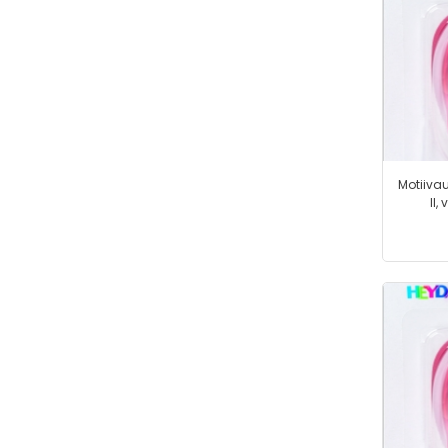
Motiiva
II,