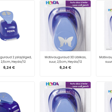
guraud 2 jalajälged,
Motiivauguraud 3D Liblikas,
Motiivau
, 2,5cm, Heyda/12
suur, 2,5cm, Heyda/12
suur
6,24 €
6,24 €