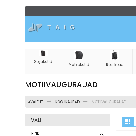
Skip
to
Content
Seljakotid
Matkakotid
Reisikotid
MOTIIVAUGURAUAD
AVALEHT
KOOLIKAUBAD
MOTIIVAUGURAUAD
VALI
K
Ru
HIND