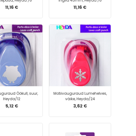
sepuud, Heyda /6
Inglid 45mm, Heyda /6
Surumehhanismiga kaaned
11,16 €
11,16 €
Vahelehed
Dokumendikastid
Dokumendihoidjad
Dokumendisahtlid
Märkmepaberialused
Infoalused
Nimesildid ja kaardihoidjad
Pliiatsitopsid ja kirjatarvete alused
Raamatuhoidjad
Sirvimisalused
uguraud Öökull, suur,
Motiivauguraud Lumehelves,
Visiitkaardihoidjad
Heyda/12
väike, Heyda/24
Pastapliiatsid
5,12 €
3,62 €
Geelpliiatsid
Geelpliiatsi südamikud
Harilikud pliiatsid