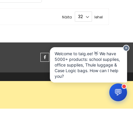
Mehaanilised pliiatsid
Mehhaanilise pliiatsi südamikud
Näita
lehel
Pastapliiatsi südamikud
Tindipliiatsid
Tindipliiatsi südamikud
Järjehoidjad
✕
Märkmeplokid
Welcome to taig.ee! 👋 We have
5000+ products: school supplies,
Märkmekuup
office supplies, Thule luggage &
Kartong
Case Logic bags. How can I help
Kartongid
you?
Kartongkarp
💬
ETTEVÕTTE KONTAKTID
Kartongmapp
Tahvlimarkerid
Rapla 79513
Koidu 22
Permanentmarkerid
Telefon:
Tekstimarkerid
+3725142252
Kalligraafimarkerid
Email: