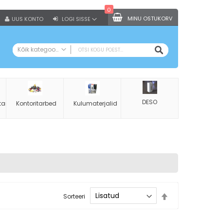
0
MINU OSTUKORV
UUS KONTO
LOGI SISSE
OTSI
Kõik kategooriad
KÕIK KATEGOORIAD
Kontoritarbed
Koopiapaber A4
DESO
tarbed
Kontoritarbed
Kulumaterjalid
Augurauad
Klammerdajad
Klammerdaja klambrid
Klambrieemaldajad
Käärid
Kirjaklambrid
Kustukummid
Määra
Sorteeri
kahanevas
Klambritopsid
suunas