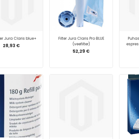
eer Jura Claris blue+
Filter Jura Claris Pro BLUE
Puhas
(veefilter)
espres
28,93 €
52,29 €