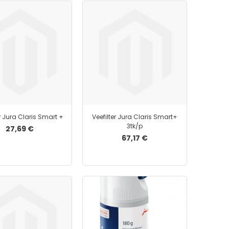
Liimid
Paberiklambrid
Paberinoad
Rahakummid
Kalkulaatorid
Kleeplindid ja teibid
Hinnapüstoli lindid
Hinnapüstolid
er Jura Claris Smart +
Kleepmassid
Veefilter Jura Claris Smart+
3tk/p
27,69 €
Korrektuurvahendid
67,17 €
Lauamatid
Köitespiraalid ja -piigid
Näpuniisutajad
Rahakarbid
Templid
Templivärvid