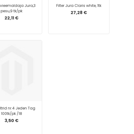
Surumehhanismiga kaaned
ivieemaldaja Jura,3
Filter Jura Claris white, 1tk
Vahelehed
pesu,9 tk/pk
27,28 €
22,11 €
Dokumendikastid
Dokumendihoidjad
Dokumendisahtlid
Märkmepaberialused
Infoalused
Nimesildid ja kaardihoidjad
Pliiatsitopsid ja kirjatarvete alused
Raamatuhoidjad
Sirvimisalused
Visiitkaardihoidjad
Pastapliiatsid
iltrid nr.4 Jeden Tag
Geelpliiatsid
100tk/pk /18
Geelpliiatsi südamikud
3,50 €
Harilikud pliiatsid