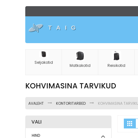
Skip
to
Content
Seljakotid
Matkakotid
Reisikotid
KOHVIMASINA TARVIKUD
AVALEHT
KONTORITARBED
KOHVIMASINA TARVIK
VALI
K
Ru
HIND