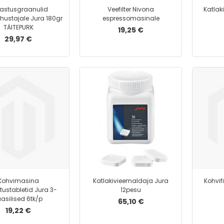
astusgraanulid
Veefilter Nivona
Katlak
hustajale Jura 180gr
espressomasinale
TÄITEPURK
19,25 €
29,97 €
Kohvimasina
Katlakivieemaldaja Jura
Kohvif
ustabletid Jura 3-
12pesu
aasilised 6tk/p
65,10 €
19,22 €