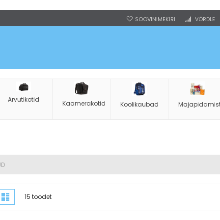
SOOVINIMEKIRI
VÕRDLE
Arvutikotid
Kaamerakotid
Koolikaubad
Majapidamis
UD
uvamisviis
udustik
Nimekiri
15
toodet