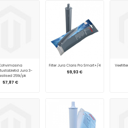
Kohvimasina
Filter Jura Claris Pro Smart+/4
Veefilt
ustabletid Jura 3-
59,93 €
asilised 25tk/pk
57,87 €