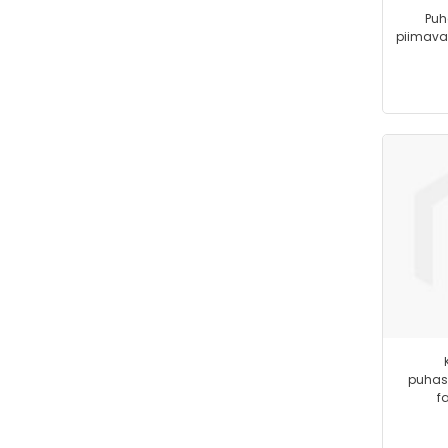
Puh
piimava
puhast
f