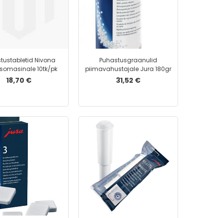
Võtmerõngad
Võtmehoidjad
Registraatorid
Arhiivikaaned ja -karbid
Kiirköitjad
tustabletid Nivona
Puhastusgraanulid
somasinale 10tk/pk
piimavahustajale Jura 180gr
Kiilkaaned
18,70 €
31,52 €
Kiled
Kilekaaned
Kiletaskud
Kirjutusalused
Plastkarp
Kileümbrikud
Rippkaaned
Rippkaantehoidja
Rippmapid
Rõngaskaaned