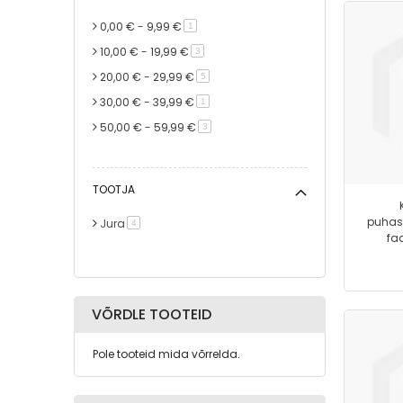
0,00 €
-
9,99 €
toode
1
10,00 €
-
19,99 €
toode
3
20,00 €
-
29,99 €
toode
5
30,00 €
-
39,99 €
toode
1
50,00 €
-
59,99 €
toode
3
60,00 €
-
69,99 €
toode
2
TOOTJA
puhast
Jura
toode
4
fa
VÕRDLE TOOTEID
Pole tooteid mida võrrelda.