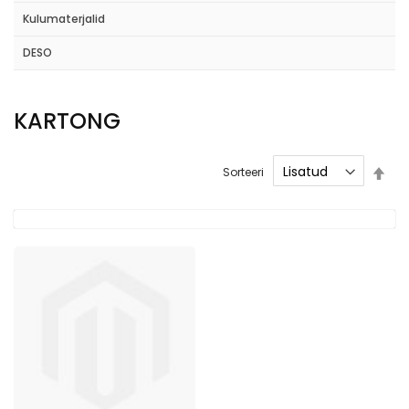
Kulumaterjalid
DESO
KARTONG
Mää
Sorteeri
kah
suu