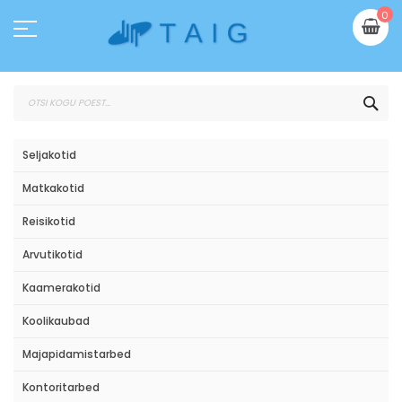
Skip
Mi
0
to
Content
OTS
Seljakotid
Matkakotid
Reisikotid
Arvutikotid
Kaamerakotid
Koolikaubad
Majapidamistarbed
Kontoritarbed