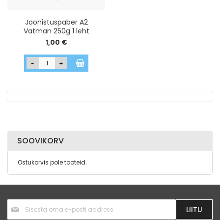
Joonistuspaber A2
Vatman 250g 1 leht
1,00 €
-
+
SOOVIKORV
Ostukorvis pole tooteid.
Liitu
LIITU
uudiskirjaga: